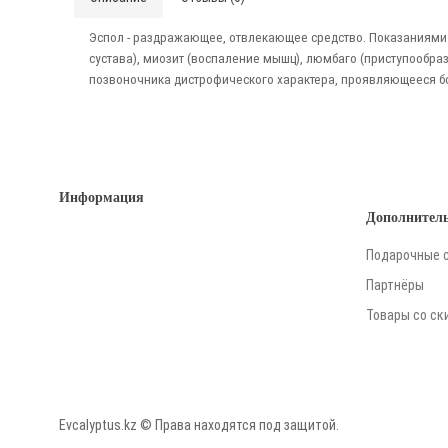
Эспол - раздражающее, отвлекающее средство. Показаниями 
сустава), миозит (воспаление мышц), люмбаго (приступообр
позвоночника дистрофического характера, проявляющееся б
Информация
Дополнител
Подарочные 
Партнёры
Товары со ск
Evcalyptus.kz © Права находятся под защитой.