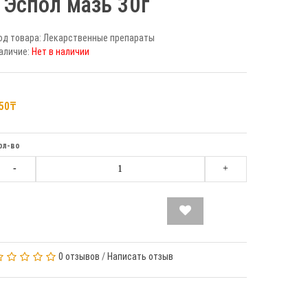
Эспол мазь 30г
од товара: Лекарственные препараты
аличие:
Нет в наличии
50₸
ол-во
-
+
0 отзывов
/
Написать отзыв