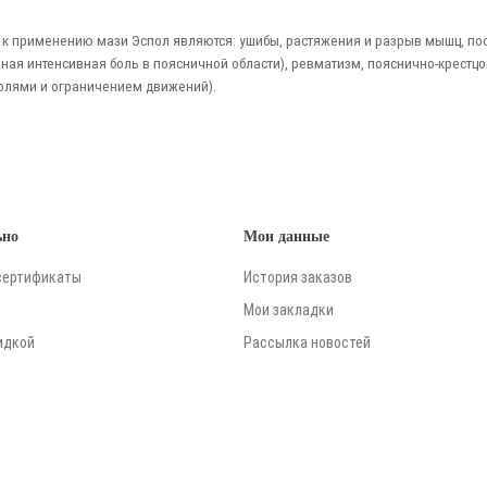
к применению мази Эспол являются: ушибы, растяжения и разрыв мышц, пос
азная интенсивная боль в поясничной области), ревматизм, пояснично-крес
олями и ограничением движений).
ьно
Мои данные
сертификаты
История заказов
Мои закладки
идкой
Рассылка новостей