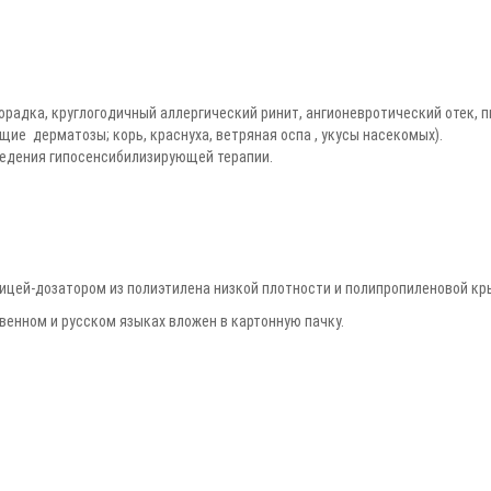
орадка, круглогодичный аллергический ринит, ангионевротический отек, 
щие дерматозы; корь, краснуха, ветряная оспа , укусы насекомых).
ведения гипосенсибилизирующей терапии.
ицей-дозатором из полиэтилена низкой плотности и полипропиленовой кр
венном и русском языках вложен в картонную пачку.