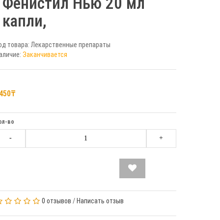
Фенистил Нью 20 мл
капли,
од товара: Лекарственные препараты
аличие:
Заканчивается
450₸
ол-во
-
+
0 отзывов
/
Написать отзыв