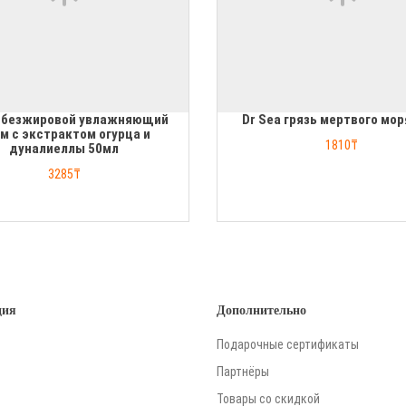
a безжировой увлажняющий
Dr Sea грязь мертвого мор
м с экстрактом огурца и
1810₸
дуналиеллы 50мл
3285₸
ция
Дополнительно
Подарочные сертификаты
Партнёры
Товары со скидкой