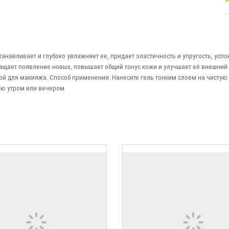
танавливает и глубоко увлажняет ее, придает эластичность и упругость, успо
щает появление новых, повышает общий тонус кожи и улучшает её внешний 
ой для макияжа. Способ применения: Нанесите гель тонким слоем на чистую
елю утром или вечером