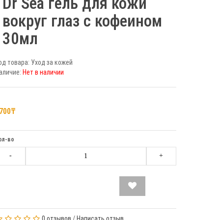
Dr Sea гель для кожи
вокруг глаз с кофеином
30мл
од товара: Уход за кожей
аличие:
Нет в наличии
700₸
ол-во
-
+
0 отзывов
/
Написать отзыв