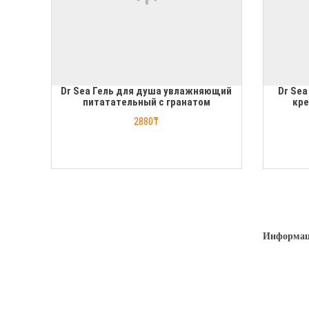
Dr Sea Гель для душа увлажняющий
Dr Se
питатательный с гранатом
кре
2880₸
Информа